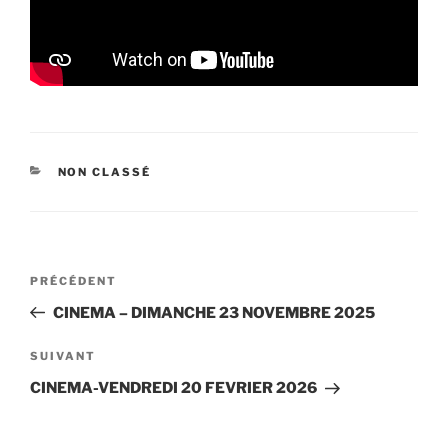
CATÉGORIES
NON CLASSÉ
Navigation
Article
PRÉCÉDENT
de
précédent
CINEMA – DIMANCHE 23 NOVEMBRE 2025
l’article
Article
SUIVANT
suivant
CINEMA-VENDREDI 20 FEVRIER 2026