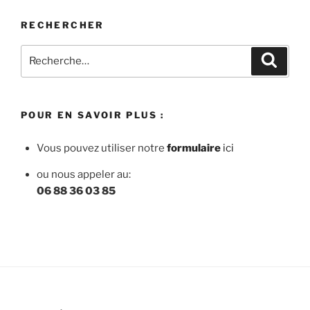
RECHERCHER
Recherche
Recher
pour
:
POUR EN SAVOIR PLUS :
Vous pouvez utiliser notre
f
ormulaire
ici
ou nous appeler au:
06 88 36 03 85