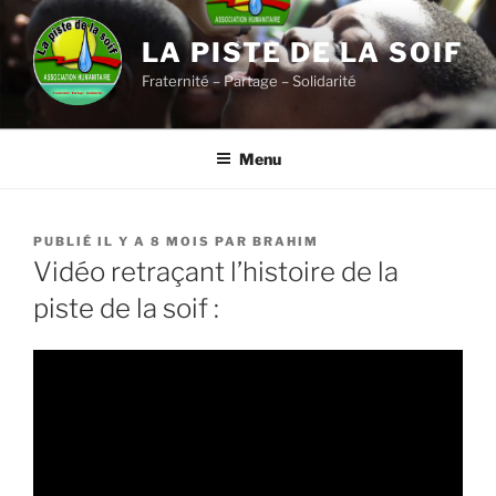
Aller
au
LA PISTE DE LA SOIF
contenu
Fraternité – Partage – Solidarité
principal
Menu
PUBLIÉ
PUBLIÉ IL Y A 8 MOIS
PAR
BRAHIM
LE
Vidéo retraçant l’histoire de la
piste de la soif :