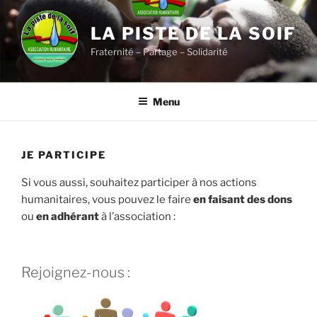
Aller
au
LA PISTE DE LA SOIF
contenu
Fraternité – Partage – Solidarité
principal
Menu
JE PARTICIPE
Si vous aussi, souhaitez participer à nos actions
humanitaires, vous pouvez le faire
en faisant des dons
ou
en adhérant
à l’association :
Rejoignez-nous :