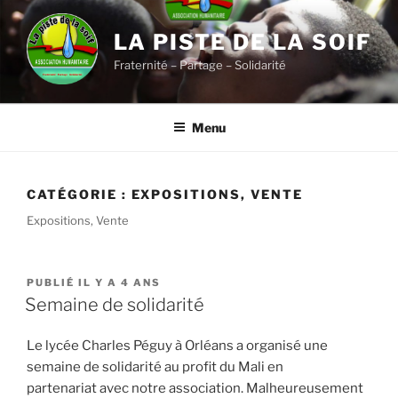
Aller
au
LA PISTE DE LA SOIF
contenu
Fraternité – Partage – Solidarité
principal
Menu
CATÉGORIE :
EXPOSITIONS, VENTE
Expositions, Vente
PUBLIÉ
PUBLIÉ IL Y A 4 ANS
LE
Semaine de solidarité
Le lycée Charles Péguy à Orléans a organisé une
semaine de solidarité au profit du Mali en
partenariat avec notre association. Malheureusement