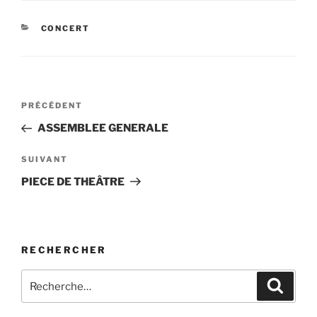
CATÉGORIES
CONCERT
Navigation
Article
PRÉCÉDENT
de
précédent
ASSEMBLEE GENERALE
l’article
Article
SUIVANT
suivant
PIECE DE THEÂTRE
RECHERCHER
Recherche
Recher
pour
: