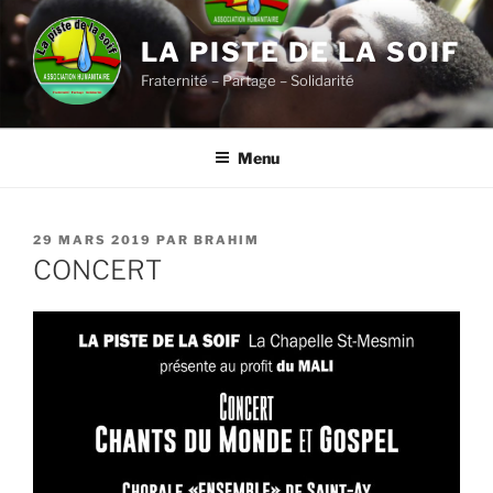
Aller
au
LA PISTE DE LA SOIF
contenu
Fraternité – Partage – Solidarité
principal
Menu
PUBLIÉ
29 MARS 2019
PAR
BRAHIM
LE
CONCERT