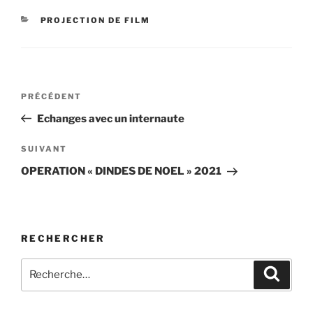
CATÉGORIES
PROJECTION DE FILM
Navigation
Article
PRÉCÉDENT
de
précédent
Echanges avec un internaute
l’article
Article
SUIVANT
suivant
OPERATION « DINDES DE NOEL » 2021
RECHERCHER
Recherche
Recher
pour
: