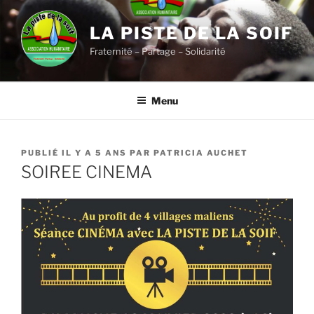
Aller
au
LA PISTE DE LA SOIF
contenu
Fraternité – Partage – Solidarité
principal
Menu
PUBLIÉ
PUBLIÉ IL Y A 5 ANS
PAR
PATRICIA AUCHET
LE
SOIREE CINEMA