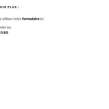
OIR PLUS :
utiliser notre
f
ormulaire
ici
eler au:
03 85