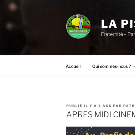
Aller
au
contenu
LA P
principal
Fraternité – Pa
Accueil
Qui sommes-nous ?
PUBLIÉ
PUBLIÉ IL Y A 4 ANS
PAR
PATR
LE
APRES MIDI CINE