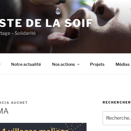
ISTE DE LA SOIF
rtage – Solidarité
Notre actualité
Nos actions
Projets
Médias
RECHERCHER
ICIA AUCHET
MA
Recherche
pour
: