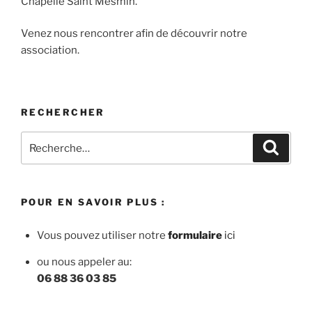
Chapelle Saint Mesmin.
Venez nous rencontrer afin de découvrir notre
association.
RECHERCHER
Recherche
Recher
pour
:
POUR EN SAVOIR PLUS :
Vous pouvez utiliser notre
f
ormulaire
ici
ou nous appeler au:
06 88 36 03 85