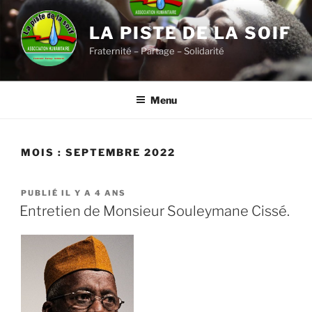
Aller
au
LA PISTE DE LA SOIF
contenu
Fraternité – Partage – Solidarité
principal
Menu
MOIS :
SEPTEMBRE 2022
PUBLIÉ
PUBLIÉ IL Y A 4 ANS
LE
Entretien de Monsieur Souleymane Cissé.