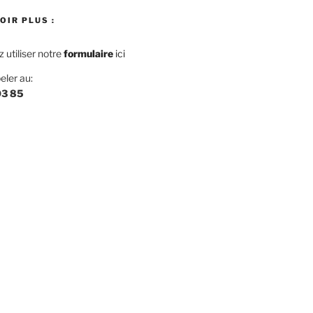
OIR PLUS :
utiliser notre
f
ormulaire
ici
eler au:
03 85