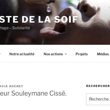
ISTE DE LA SOIF
rtage – Solidarité
Notre actualité
Nos actions
Projets
Médias
RECHERCHER
ICIA AUCHET
ieur Souleymane Cissé.
Recherche
pour
: