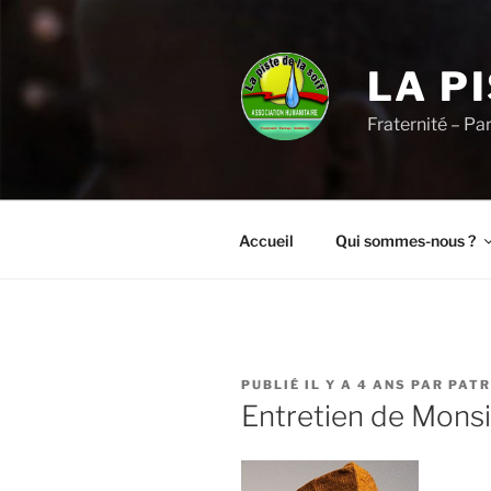
Aller
au
contenu
LA P
principal
Fraternité – Pa
Accueil
Qui sommes-nous ?
PUBLIÉ
PUBLIÉ IL Y A 4 ANS
PAR
PATR
LE
Entretien de Mons