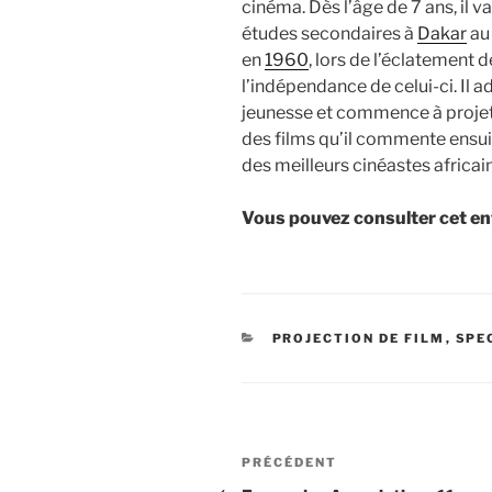
cinéma. Dès l’âge de 7 ans, il v
études secondaires à
Dakar
au 
en
1960
, lors de l’éclatement d
l’indépendance de celui-ci. Il
jeunesse et commence à proje
des films qu’il commente ensuit
des meilleurs cinéastes africain
Vous pouvez consulter cet ent
CATÉGORIES
PROJECTION DE FILM
,
SPE
Navigation
Article
PRÉCÉDENT
précédent