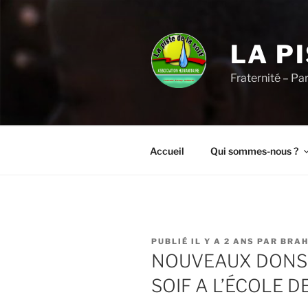
Aller
au
contenu
LA P
principal
Fraternité – Pa
Accueil
Qui sommes-nous ?
PUBLIÉ
PUBLIÉ IL Y A 2 ANS
PAR
BRAH
LE
NOUVEAUX DONS D
SOIF A L’ÉCOLE 