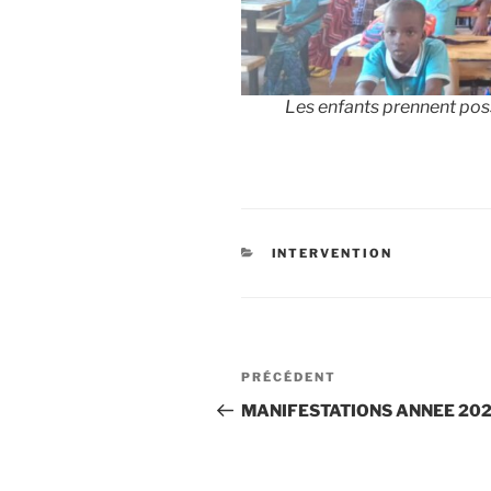
Les enfants prennent pos
CATÉGORIES
INTERVENTION
Navigation
Article
PRÉCÉDENT
de
précédent
MANIFESTATIONS ANNEE 20
l’article