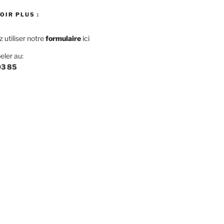
OIR PLUS :
utiliser notre
f
ormulaire
ici
eler au:
03 85